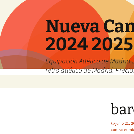
Nueva Cam
2024 2025
Equipación Atlético de Madrid 2
retro atlético de Madrid. Preci
Saltar
al
contenido
bar
junio 21, 
contrareemb