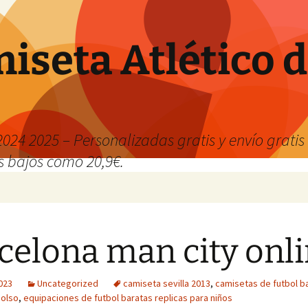
iseta Atlético 
024 2025 – Personalizadas gratis y envío grati
os bajos como 20,9€.
celona man city onl
2023
Uncategorized
camiseta sevilla 2013
,
camisetas de futbol b
olso
,
equipaciones de futbol baratas replicas para niños