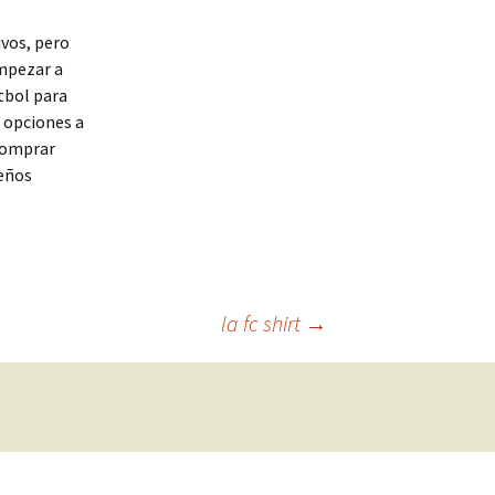
ivos, pero
empezar a
tbol para
 opciones a
 comprar
seños
la fc shirt
→