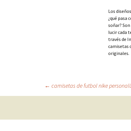
Los diseños
¿qué pasa c
soñar? Son 
lucir cada 
través de I
camisetas d
originales.
Navegación
←
camisetas de futbol nike personal
de
entradas