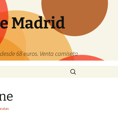
de Madrid
s desde 68 euros. Venta camiseta
Buscar:
ine
aratas