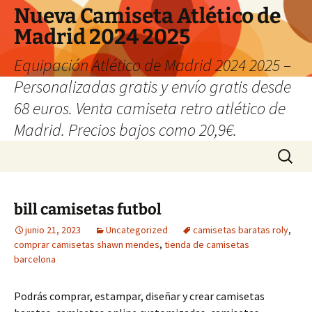
Nueva Camiseta Atlético de
Madrid 2024 2025
Equipación Atlético de Madrid 2024 2025 –
Personalizadas gratis y envío gratis desde
68 euros. Venta camiseta retro atlético de
Madrid. Precios bajos como 20,9€.
Saltar
Buscar:
al
contenido
bill camisetas futbol
junio 21, 2023
Uncategorized
camisetas baratas roly
,
comprar camisetas shawn mendes
,
tienda de camisetas
barcelona
Podrás comprar, estampar, diseñar y crear camisetas