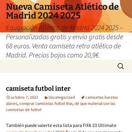
Nueva Camiseta Atlético de
Madrid 2024 2025
Equipación Atlético de Madrid 2024 2025 –
Personalizadas gratis y envío gratis desde
68 euros. Venta camiseta retro atlético de
Madrid. Precios bajos como 20,9€.
Saltar
Buscar:
al
contenido
camiseta futbol inter
octubre 7, 2023
Uncategorized
camisetas baratas
alaves
,
comprar camisetas futbol thai
,
de que material son las
camisetas de futbol
También puede valerte esta lista para FIFA 23 Ultimate