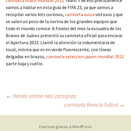
camiseta brasil mundial 2022
Team. Y de eso precisamente
vamos a hablar en esta guía de FIFA 23, ya que vamos a
recopilar varios kits curiosos,
camiseta suiza
vistosos y que
se salen un poco de la norma de los grandes equipos que
todo el mundo conoce. A finales del mes la escuadra de los
Bravos de Juárez presentó su camiseta oficial para encarar
el Apertura 2022. Llamó la atención la indumentaria de
local, misma que es en verde fluorescente, con líneas
delgadas en brazos,
camiseta seleccion japon mundial 2022
parte baja y cuello.
Navegación
←
tienda online real zaragoza
camiseta francia futbol
→
de
Funciona gracias a WordPress