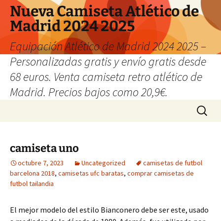
Nueva Camiseta Atlético de
Madrid 2024 2025
Equipación Atlético de Madrid 2024 2025 –
Personalizadas gratis y envío gratis desde
68 euros. Venta camiseta retro atlético de
Madrid. Precios bajos como 20,9€.
Saltar
Buscar:
al
contenido
camiseta uno
octubre 7, 2023
Uncategorized
camisetas de futbol
barcelona 2018
,
camisetas ufc baratas
,
comprar camisetas de
futbol tailandia
El mejor modelo del estilo Bianconero debe ser este, usado