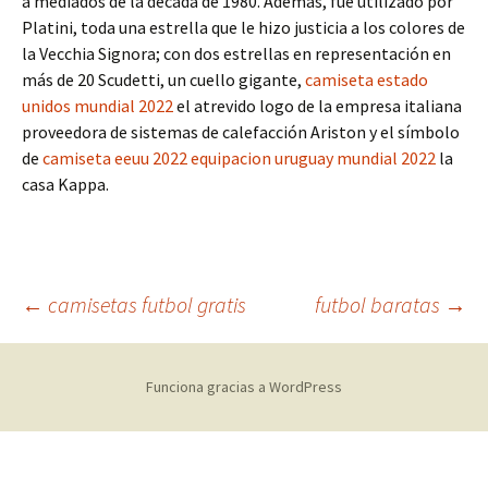
a mediados de la década de 1980. Además, fue utilizado por
Platini, toda una estrella que le hizo justicia a los colores de
la Vecchia Signora; con dos estrellas en representación en
más de 20 Scudetti, un cuello gigante,
camiseta estado
unidos mundial 2022
el atrevido logo de la empresa italiana
proveedora de sistemas de calefacción Ariston y el símbolo
de
camiseta eeuu 2022
equipacion uruguay mundial 2022
la
casa Kappa.
Navegación
←
camisetas futbol gratis
futbol baratas
→
de
Funciona gracias a WordPress
entradas