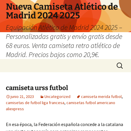
Nueva Camiseta Atlético de
Madrid 2024 2025
Equipación Atlético de Madrid 2024 2025 –
Personalizadas gratis y envío gratis desde
68 euros. Venta camiseta retro atlético de
Madrid. Precios bajos como 20,9€.
Saltar
Buscar:
al
contenido
camiseta urss futbol
junio 21, 2023
Uncategorized
camiseta merida futbol
,
camisetas de futbol liga francesa
,
camisetas futbol americano
aliexpress
En esa época, la Federación española concede a la catalana