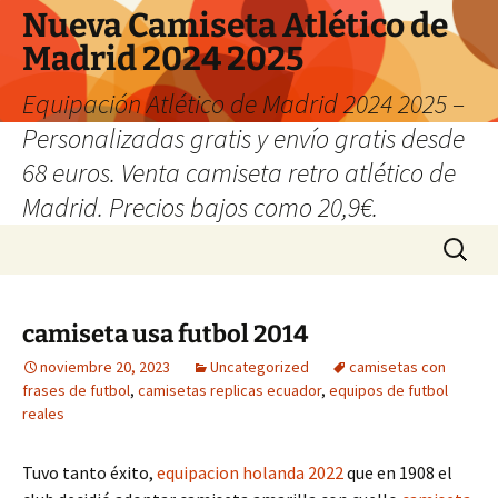
Nueva Camiseta Atlético de
Madrid 2024 2025
Equipación Atlético de Madrid 2024 2025 –
Personalizadas gratis y envío gratis desde
68 euros. Venta camiseta retro atlético de
Madrid. Precios bajos como 20,9€.
Saltar
Buscar:
al
contenido
camiseta usa futbol 2014
noviembre 20, 2023
Uncategorized
camisetas con
frases de futbol
,
camisetas replicas ecuador
,
equipos de futbol
reales
Tuvo tanto éxito,
equipacion holanda 2022
que en 1908 el