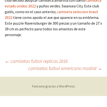
club decidió adoptar camiseta amarilla con cuello
camiseta
estado unidos 2022
y puños verdes. Swansea City. Este club
galés, como en el caso anterior,
camiseta seleccion brasil
2022
tiene como apodo el ave que aparece en su emblema.
Este puzzle Ravensburger de 300 piezas y un tamaño de 27 x
39 cm es perfecto para todos los amantes de este
personaje.
Navegación
←
camisetas futbol replicas 2016
camisetas futbol americano madrid
→
de
Funciona gracias a WordPress
entradas