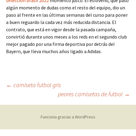
seleccion brasil 2022
momento justo. El esloveno, que pasó
algún momento de dudas como el resto del equipo, dio un
paso al frente en las últimas semanas del curso para poner
a buen reguardo la cada vez más reducida distancia. El
contrato, que está en vigor desde la pasada campaña,
convirtió durante unos meses a los reds en el segundo club
mejor pagado por una firma deportiva por detrás del
Bayern, que lleva muchos años ligado a Adidas.
Navegación
←
camiseta futbol gris
peores camisetas de futbol
→
de
Funciona gracias a WordPress
entradas