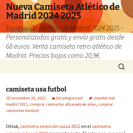
Nueva Camiseta Atlético de
Madrid 2024 2025
Equipación Atlético de Madrid 2024 2025 –
Personalizadas gratis y envío gratis desde
68 euros. Venta camiseta retro atlético de
Madrid. Precios bajos como 20,9€.
Saltar
Buscar:
al
contenido
camiseta usa futbol
noviembre 20, 2023
Uncategorized
chandal real
madrid 2011
,
comprar camisetas altsasukoak aske
,
comprar
camisetas beisbol
Oblak,
camiseta selección suiza 2022
en el
camiseta