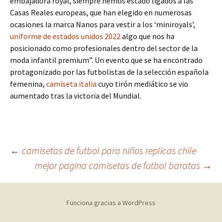
embajadora royal, siempre hemos estado ligados a las
Casas Reales europeas, que han elegido en numerosas
ocasiones la marca Nanos para vestir a los ‘miniroyals’,
uniforme de estados unidos 2022
algo que nos ha
posicionado como profesionales dentro del sector de la
moda infantil premium”. Un evento que se ha encontrado
protagonizado por las futbolistas de la selección española
femenina,
camiseta italia
cuyo tirón mediático se vio
aumentado tras la victoria del Mundial.
Navegación
←
camisetas de futbol para niños replicas chile
mejor pagina camisetas de futbol baratas
→
de
Funciona gracias a WordPress
entradas