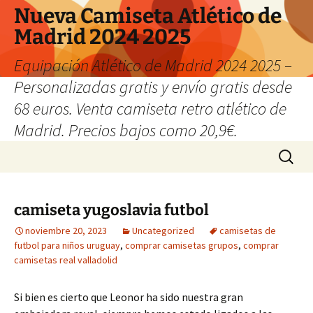
Nueva Camiseta Atlético de
Madrid 2024 2025
Equipación Atlético de Madrid 2024 2025 –
Personalizadas gratis y envío gratis desde
68 euros. Venta camiseta retro atlético de
Madrid. Precios bajos como 20,9€.
Saltar
Buscar:
al
contenido
camiseta yugoslavia futbol
noviembre 20, 2023
Uncategorized
camisetas de
futbol para niños uruguay
,
comprar camisetas grupos
,
comprar
camisetas real valladolid
Si bien es cierto que Leonor ha sido nuestra gran