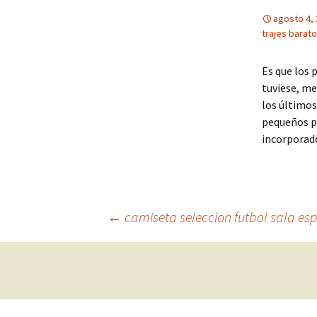
agosto 4,
trajes barat
Es que los 
tuviese, me
los último
pequeños p
incorporad
Navegación
←
camiseta seleccion futbol sala es
de
entradas