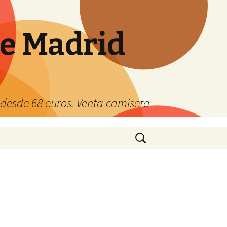
de Madrid
s desde 68 euros. Venta camiseta
Buscar: