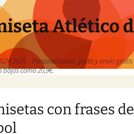
iseta Atlético 
024 2025 – Personalizadas gratis y envío grati
os bajos como 20,9€.
isetas con frases de
bol