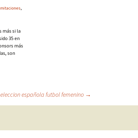
imitaciones
,
 más si la
sido 35 en
ponsors más
as, son
eleccion española futbol femenino
→