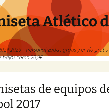
iseta Atlético 
024 2025 – Personalizadas gratis y envío grati
os bajos como 20,9€.
isetas de equipos d
bol 2017