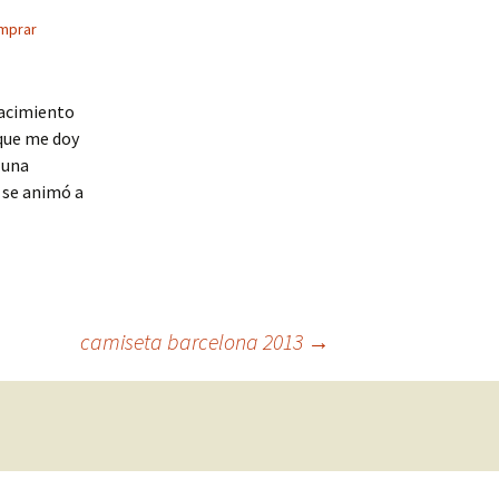
mprar
 nacimiento
 que me doy
 una
 se animó a
camiseta barcelona 2013
→