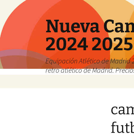
Nueva Cam
2024 2025
Equipación Atlético de Madrid 2
retro atlético de Madrid. Preci
Saltar
al
contenido
cam
fut