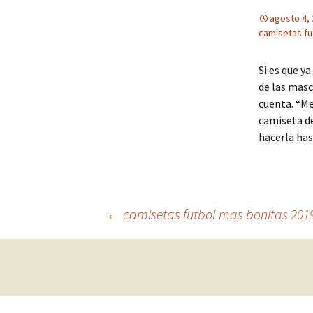
agosto 4,
camisetas fu
Si es que y
de las masc
cuenta. “Me
camiseta de
hacerla ha
Navegación
←
camisetas futbol mas bonitas 201
de
entradas