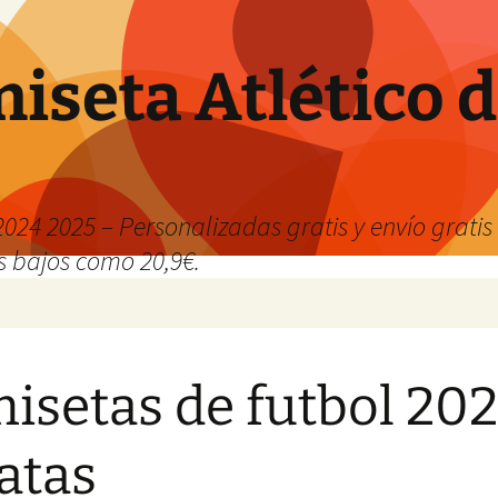
iseta Atlético 
024 2025 – Personalizadas gratis y envío grati
os bajos como 20,9€.
isetas de futbol 20
atas