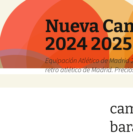
Nueva Cam
2024 2025
Equipación Atlético de Madrid 2
retro atlético de Madrid. Preci
Saltar
al
contenido
cam
bar