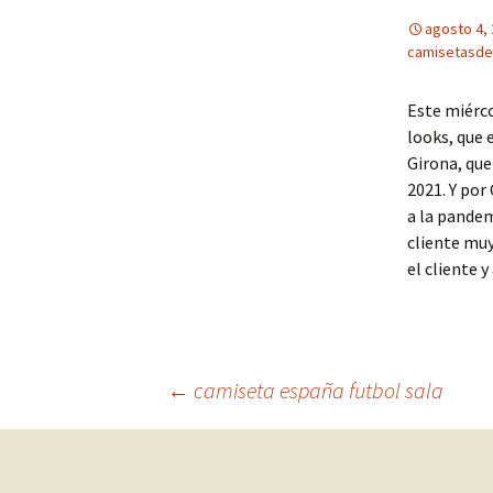
agosto 4,
camisetasde
Este miérco
looks, que 
Girona, que
2021. Y por
a la pandem
cliente muy
el cliente 
Navegación
←
camiseta españa futbol sala
de