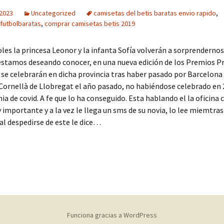
 2023
Uncategorized
camisetas del betis baratas envio rapido
,
futbolbaratas
,
comprar camisetas betis 2019
les la princesa Leonor y la infanta Sofía volverán a sorprendernos
estamos deseando conocer, en una nueva edición de los Premios Pr
 se celebrarán en dicha provincia tras haber pasado por Barcelona
 Cornellà de Llobregat el año pasado, no habiéndose celebrado en
ia de covid. A fe que lo ha conseguido. Esta hablando el la oficina 
 importante y a la vez le llega un sms de su novia, lo lee miemtra
y al despedirse de este le dice…
Funciona gracias a WordPress