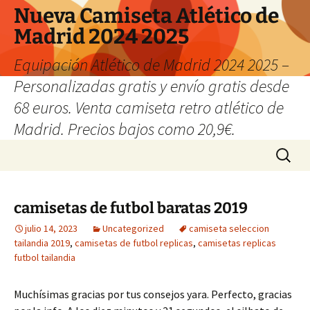
Nueva Camiseta Atlético de
Madrid 2024 2025
Equipación Atlético de Madrid 2024 2025 –
Personalizadas gratis y envío gratis desde
68 euros. Venta camiseta retro atlético de
Madrid. Precios bajos como 20,9€.
Saltar
Buscar:
al
contenido
camisetas de futbol baratas 2019
julio 14, 2023
Uncategorized
camiseta seleccion
tailandia 2019
,
camisetas de futbol replicas
,
camisetas replicas
futbol tailandia
Muchísimas gracias por tus consejos yara. Perfecto, gracias