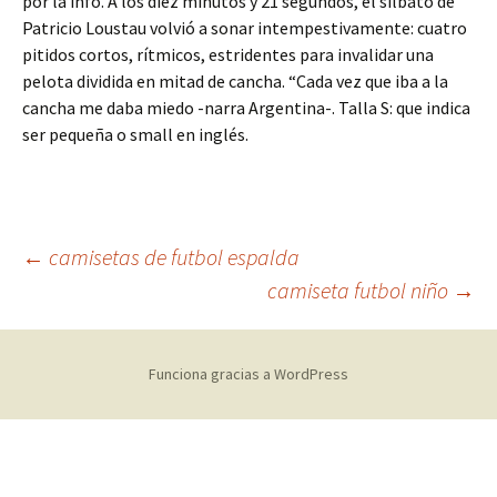
por la info. A los diez minutos y 21 segundos, el silbato de
Patricio Loustau volvió a sonar intempestivamente: cuatro
pitidos cortos, rítmicos, estridentes para invalidar una
pelota dividida en mitad de cancha. “Cada vez que iba a la
cancha me daba miedo -narra Argentina-. Talla S: que indica
ser pequeña o small en inglés.
Navegación
←
camisetas de futbol espalda
camiseta futbol niño
→
de
Funciona gracias a WordPress
entradas