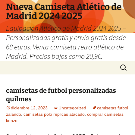
Nueva Camiseta Atlético de
Madrid 2024 2025
Equipación Atlético de Madrid 2024 2025 –
Personalizadas gratis y envío gratis desde
68 euros. Venta camiseta retro atlético de
Madrid. Precios bajos como 20,9€.
Saltar
Buscar:
al
contenido
camisetas de futbol personalizadas
quilmes
diciembre 12, 2023
Uncategorized
camisetas futbol
zalando
,
camisetas polo replicas atacado
,
comprar camisetas
kenzo