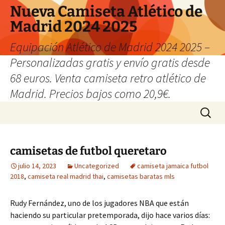
Nueva Camiseta Atlético de
Madrid 2024 2025
Equipación Atlético de Madrid 2024 2025 –
Personalizadas gratis y envío gratis desde
68 euros. Venta camiseta retro atlético de
Madrid. Precios bajos como 20,9€.
Saltar
Buscar:
al
contenido
camisetas de futbol queretaro
julio 14, 2023
Uncategorized
camiseta jamaica futbol
2018
,
camiseta real madrid thai
,
camisetas baratas mls
Rudy Fernández, uno de los jugadores NBA que están
haciendo su particular pretemporada, dijo hace varios días: