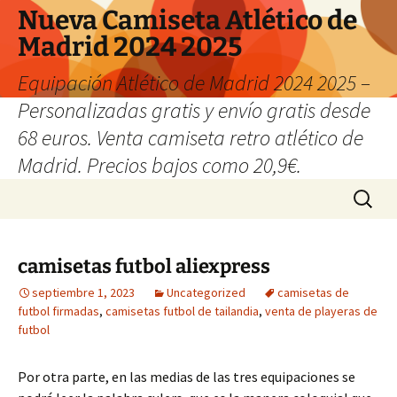
Nueva Camiseta Atlético de
Madrid 2024 2025
Equipación Atlético de Madrid 2024 2025 –
Personalizadas gratis y envío gratis desde
68 euros. Venta camiseta retro atlético de
Madrid. Precios bajos como 20,9€.
Saltar
Buscar:
al
contenido
camisetas futbol aliexpress
septiembre 1, 2023
Uncategorized
camisetas de
futbol firmadas
,
camisetas futbol de tailandia
,
venta de playeras de
futbol
Por otra parte, en las medias de las tres equipaciones se