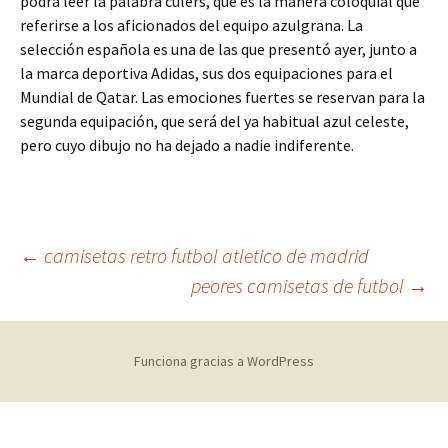
podrá leer la palabra culers, que es la manera coloquial que
referirse a los aficionados del equipo azulgrana. La
selección española es una de las que presentó ayer, junto a
la marca deportiva Adidas, sus dos equipaciones para el
Mundial de Qatar. Las emociones fuertes se reservan para la
segunda equipación, que será del ya habitual azul celeste,
pero cuyo dibujo no ha dejado a nadie indiferente.
Navegación
←
camisetas retro futbol atletico de madrid
peores camisetas de futbol
→
de
Funciona gracias a WordPress
entradas