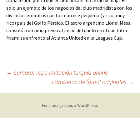
a una lesión por la que el club alicantino le dio de baja. Es
sólo un ejemplo de los negocios del club madridista con los
distintos emiratos que forman ese pequeño (y rico, muy
rico) país del Golfo Pérsico. El astro argentino Lionel Messi
consoló a un niño previo al inicio del duelo en el que Inter
Miami se enfrentó al Atlanta United en la Leagues Cup.
Navegación
←
comprar ropa imitación turquía online
camisetas de futbol originales
→
de
Funciona gracias a WordPress
entradas