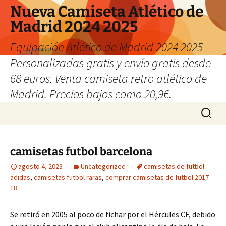
Nueva Camiseta Atlético de
Madrid 2024 2025
Equipación Atlético de Madrid 2024 2025 –
Personalizadas gratis y envío gratis desde
68 euros. Venta camiseta retro atlético de
Madrid. Precios bajos como 20,9€.
Saltar
Buscar:
al
contenido
camisetas futbol barcelona
agosto 4, 2023
Uncategorized
camisetas de futbol
adidas
,
camisetas futbol raras
,
comprar camisetas de futbol 2017
18
Se retiró en 2005 al poco de fichar por el Hércules CF, debido