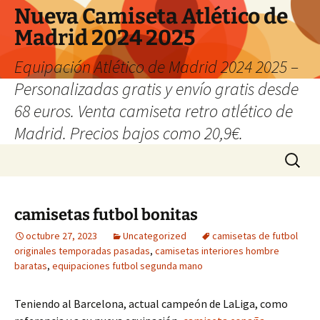
Nueva Camiseta Atlético de
Madrid 2024 2025
Equipación Atlético de Madrid 2024 2025 –
Personalizadas gratis y envío gratis desde
68 euros. Venta camiseta retro atlético de
Madrid. Precios bajos como 20,9€.
Saltar
Buscar:
al
contenido
camisetas futbol bonitas
octubre 27, 2023
Uncategorized
camisetas de futbol
originales temporadas pasadas
,
camisetas interiores hombre
baratas
,
equipaciones futbol segunda mano
Teniendo al Barcelona, actual campeón de LaLiga, como