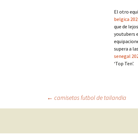
El otro equ
belgica 202
que de lejo
youtubers 
equipacione
supera a la
senegal 20
‘Top Ten’.
Navegación
←
camisetas futbol de tailandia
de