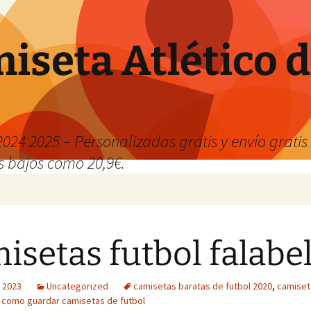
iseta Atlético 
024 2025 – Personalizadas gratis y envío grati
os bajos como 20,9€.
isetas futbol falabel
 2023
Uncategorized
camisetas baratas de futbol 2020
,
camiset
,
como guardar camisetas de futbol