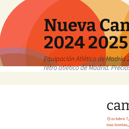
Nueva Cam
2024 2025
Equipación Atlético de Madrid 2
retro atlético de Madrid. Preci
Saltar
al
contenido
cam
octubre 7,
mas bonitas