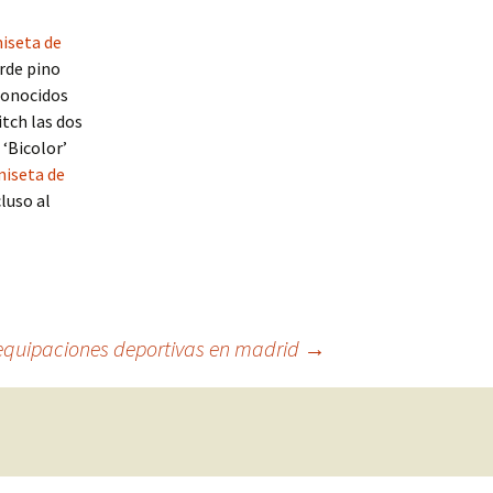
iseta de
rde pino
 conocidos
itch las dos
 ‘Bicolor’
iseta de
luso al
equipaciones deportivas en madrid
→