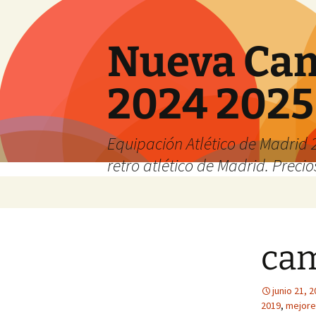
Nueva Cam
2024 2025
Equipación Atlético de Madrid 2
retro atlético de Madrid. Preci
Saltar
al
contenido
cam
junio 21, 
2019
,
mejore