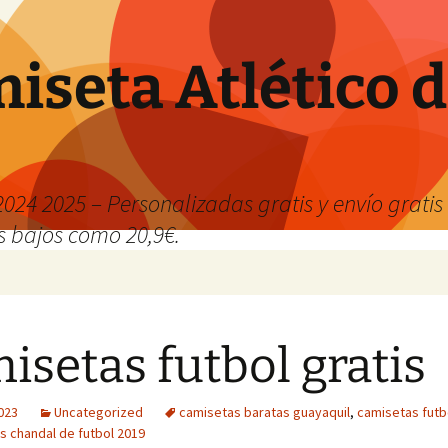
iseta Atlético 
024 2025 – Personalizadas gratis y envío grati
os bajos como 20,9€.
isetas futbol gratis
2023
Uncategorized
camisetas baratas guayaquil
,
camisetas futb
s chandal de futbol 2019