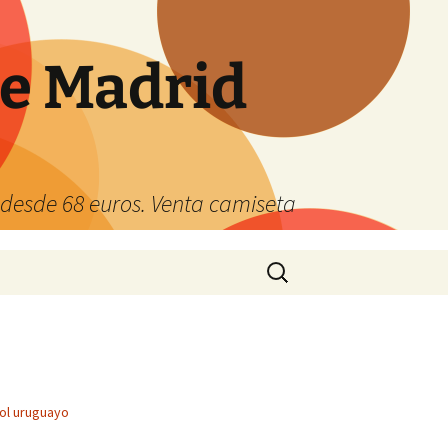
de Madrid
s desde 68 euros. Venta camiseta
Buscar:
ol uruguayo