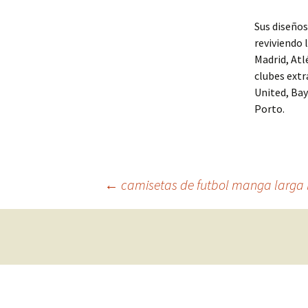
Sus diseños
reviviendo 
Madrid, Atlé
clubes extr
United, Bay
Porto.
Navegación
←
camisetas de futbol manga larga
de
entradas