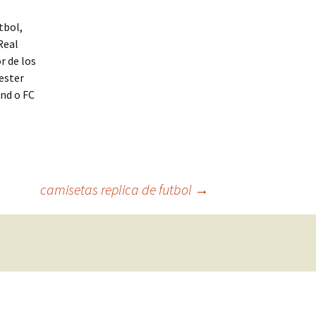
tbol,
Real
or de los
ester
und o FC
camisetas replica de futbol
→