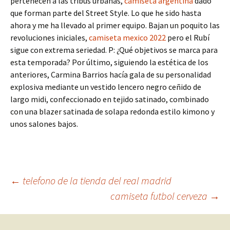
pertenecen a las tribus urbanas,
camiseta argentina
dado
que forman parte del Street Style. Lo que he sido hasta
ahora y me ha llevado al primer equipo. Bajan un poquito las
revoluciones iniciales,
camiseta mexico 2022
pero el Rubí
sigue con extrema seriedad. P: ¿Qué objetivos se marca para
esta temporada? Por último, siguiendo la estética de los
anteriores, Carmina Barrios hacía gala de su personalidad
explosiva mediante un vestido lencero negro ceñido de
largo midi, confeccionado en tejido satinado, combinado
con una blazer satinada de solapa redonda estilo kimono y
unos salones bajos.
Navegación
←
telefono de la tienda del real madrid
camiseta futbol cerveza
→
de