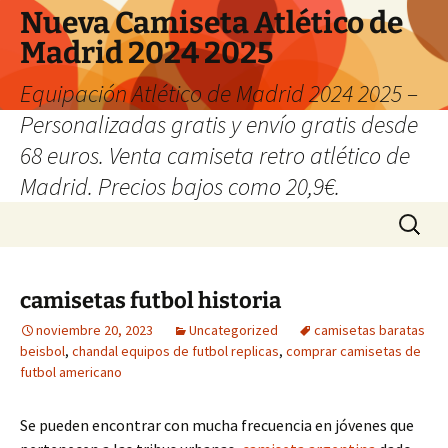
Nueva Camiseta Atlético de
Madrid 2024 2025
Equipación Atlético de Madrid 2024 2025 –
Personalizadas gratis y envío gratis desde
68 euros. Venta camiseta retro atlético de
Madrid. Precios bajos como 20,9€.
Saltar
Buscar:
al
contenido
camisetas futbol historia
noviembre 20, 2023
Uncategorized
camisetas baratas
beisbol
,
chandal equipos de futbol replicas
,
comprar camisetas de
futbol americano
Se pueden encontrar con mucha frecuencia en jóvenes que