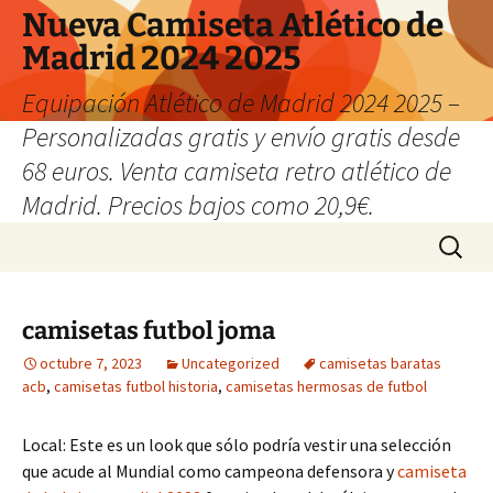
Nueva Camiseta Atlético de
Madrid 2024 2025
Equipación Atlético de Madrid 2024 2025 –
Personalizadas gratis y envío gratis desde
68 euros. Venta camiseta retro atlético de
Madrid. Precios bajos como 20,9€.
Saltar
Buscar:
al
contenido
camisetas futbol joma
octubre 7, 2023
Uncategorized
camisetas baratas
acb
,
camisetas futbol historia
,
camisetas hermosas de futbol
Local: Este es un look que sólo podría vestir una selección
que acude al Mundial como campeona defensora y
camiseta