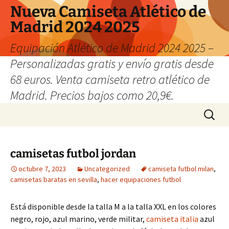
Nueva Camiseta Atlético de
Madrid 2024 2025
Equipación Atlético de Madrid 2024 2025 –
Personalizadas gratis y envío gratis desde
68 euros. Venta camiseta retro atlético de
Madrid. Precios bajos como 20,9€.
Saltar
Buscar:
al
contenido
camisetas futbol jordan
octubre 7, 2023
Uncategorized
camiseta futbol milan
,
camisetas baratas en sevilla
,
hacer equipaciones futbol
Está disponible desde la talla M a la talla XXL en los colores
negro, rojo, azul marino, verde militar,
camiseta italia
azul