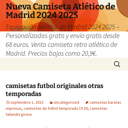
Nueva Camiseta Atlético de
Madrid 2024 2025
Equipación Atlético de Madrid 2024 2025 –
Personalizadas gratis y envío gratis desde
68 euros. Venta camiseta retro atlético de
Madrid. Precios bajos como 20,9€.
Saltar
Buscar:
al
contenido
camisetas futbol originales otras
temporadas
septiembre 1, 2023
Uncategorized
camisetas baratas
impresas
,
camisetas de futbol temporada 19 20
,
camisetas
tailandia girona