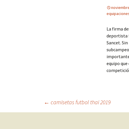
noviembre
equipaciones
La firma de
deportista 
Sancet. Sin
subcampeo
importante 
equipo que 
competici
Navegación
←
camisetas futbol thai 2019
de