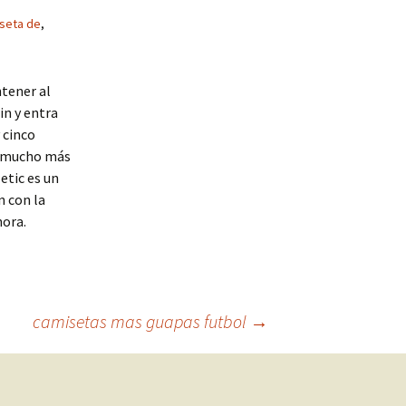
seta de
,
ntener al
in y entra
 cinco
o mucho más
etic es un
n con la
hora.
camisetas mas guapas futbol
→