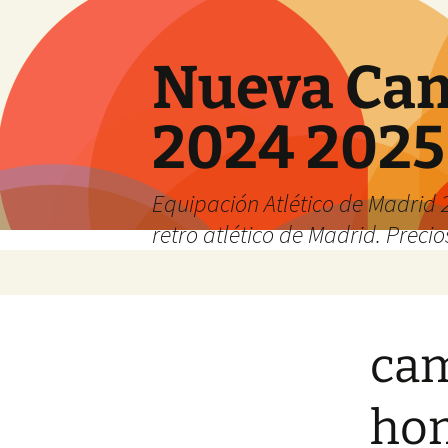
Nueva Cam
2024 2025
Equipación Atlético de Madrid 2
retro atlético de Madrid. Preci
Saltar
al
contenido
cam
ho