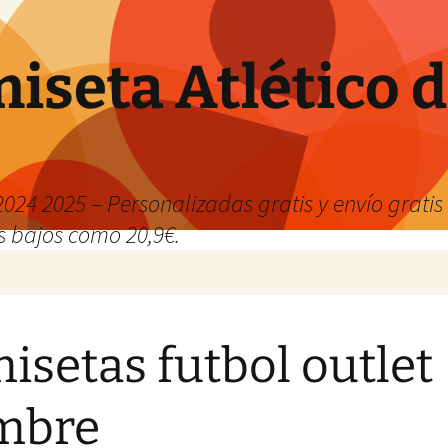
iseta Atlético 
024 2025 – Personalizadas gratis y envío grati
os bajos como 20,9€.
isetas futbol outlet
mbre