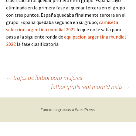
clasificación al quedar primera en el grupo. España cayó
eliminada en la primera fase al quedar tercera en el grupo
con tres puntos. España quedaba finalmente tercera en el
grupo. España quedaba segunda en su grupo,
camiseta
seleccion argentina mundial 2022
lo que no le valía para
pasa a la siguiente ronda de
equipacion argentina mundial
2022
la fase clasificatoria.
Navegación
←
trajes de futbol para mujeres
futbol gratis real madrid betis
→
de
Funciona gracias a WordPress
entradas