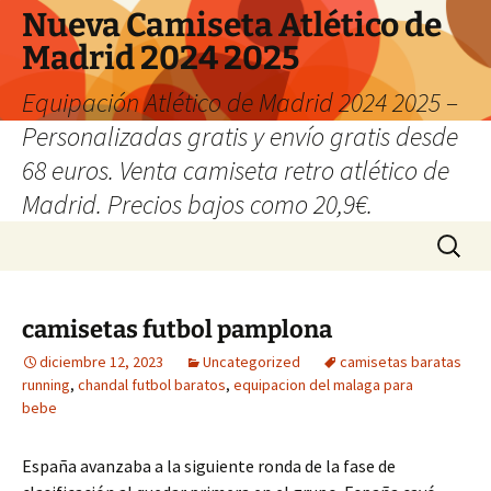
Nueva Camiseta Atlético de
Madrid 2024 2025
Equipación Atlético de Madrid 2024 2025 –
Personalizadas gratis y envío gratis desde
68 euros. Venta camiseta retro atlético de
Madrid. Precios bajos como 20,9€.
Saltar
Buscar:
al
contenido
camisetas futbol pamplona
diciembre 12, 2023
Uncategorized
camisetas baratas
running
,
chandal futbol baratos
,
equipacion del malaga para
bebe
España avanzaba a la siguiente ronda de la fase de