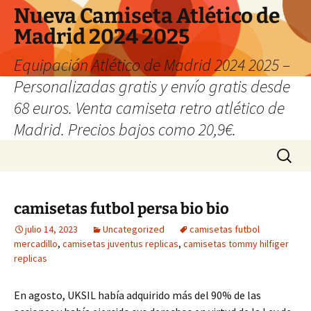
Nueva Camiseta Atlético de
Madrid 2024 2025
Equipación Atlético de Madrid 2024 2025 –
Personalizadas gratis y envío gratis desde
68 euros. Venta camiseta retro atlético de
Madrid. Precios bajos como 20,9€.
Saltar
Buscar:
al
contenido
camisetas futbol persa bio bio
julio 14, 2023
Uncategorized
camisetas futbol
mercadillo
,
camisetas juventus replicas
,
camisetas tommy hilfiger
replicas
En agosto, UKSIL había adquirido más del 90% de las