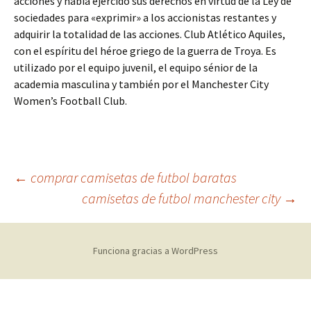
acciones y había ejercido sus derechos en virtud de la Ley de
sociedades para «exprimir» a los accionistas restantes y
adquirir la totalidad de las acciones. Club Atlético Aquiles,
con el espíritu del héroe griego de la guerra de Troya. Es
utilizado por el equipo juvenil, el equipo sénior de la
academia masculina y también por el Manchester City
Women’s Football Club.
Navegación
←
comprar camisetas de futbol baratas
camisetas de futbol manchester city
→
de
Funciona gracias a WordPress
entradas