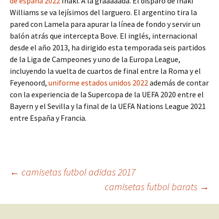
de españa 2022
Iñaki. A la graaaaada. El disparo de Iñaki
Williams se va lejísimos del larguero. El argentino tira la
pared con Lamela para apurar la línea de fondo y servir un
balón atrás que intercepta Bove. El inglés, internacional
desde el año 2013, ha dirigido esta temporada seis partidos
de la Liga de Campeones y uno de la Europa League,
incluyendo la vuelta de cuartos de final entre la Roma y el
Feyenoord,
uniforme estados unidos 2022
además de contar
con la experiencia de la Supercopa de la UEFA 2020 entre el
Bayern y el Sevilla y la final de la UEFA Nations League 2021
entre España y Francia.
Navegación
←
camisetas futbol adidas 2017
camisetas futbol barats
→
de