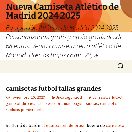
Nueva Camiseta Atlético de
Madrid 2024 2025
Equipación Atlético de Madrid 2024 2025 –
Personalizadas gratis y envío gratis desde
68 euros. Venta camiseta retro atlético de
Madrid. Precios bajos como 20,9€.
Saltar
Buscar:
al
contenido
camisetas futbol tallas grandes
noviembre 20, 2023
Uncategorized
camisetas futbol
game of thrones
,
camisetas premier league baratas
,
camisetas
replicas primeira linha
Se llenó de balón el
equipacoin de brasil
bueno de
camiseta