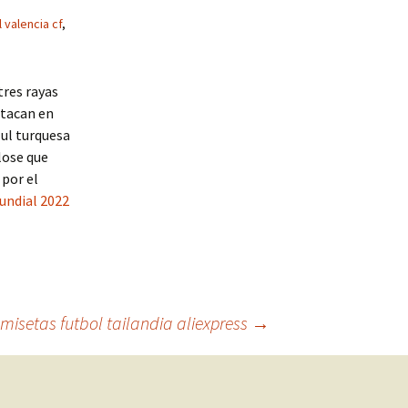
 valencia cf
,
tres rayas
stacan en
ul turquesa
lose que
 por el
undial 2022
misetas futbol tailandia aliexpress
→