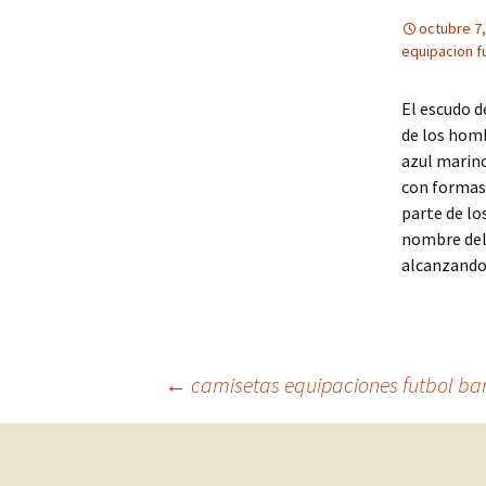
octubre 7,
equipacion fu
El escudo d
de los homb
azul marino
con formas 
parte de lo
nombre del 
alcanzand
Navegación
←
camisetas equipaciones futbol ba
de