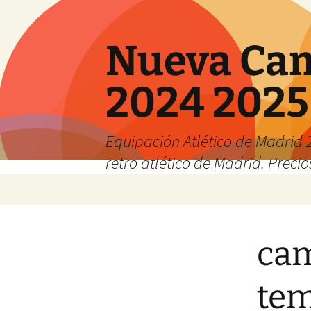
Nueva Cam
2024 2025
Equipación Atlético de Madrid 2
retro atlético de Madrid. Preci
Saltar
al
contenido
cam
tem