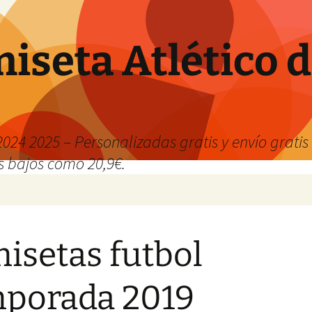
iseta Atlético 
024 2025 – Personalizadas gratis y envío grati
os bajos como 20,9€.
isetas futbol
porada 2019