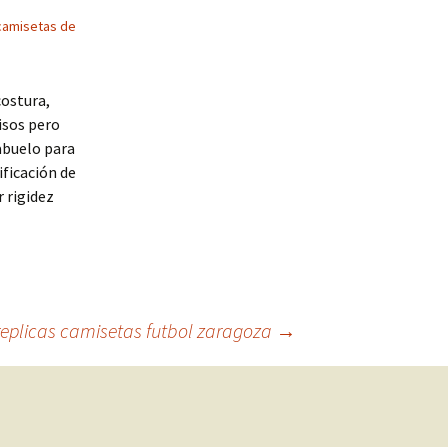
camisetas de
costura,
isos pero
 abuelo para
ificación de
r rigidez
replicas camisetas futbol zaragoza
→