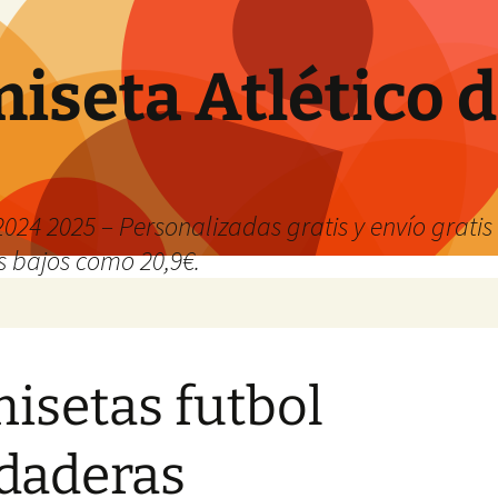
iseta Atlético 
024 2025 – Personalizadas gratis y envío grati
os bajos como 20,9€.
isetas futbol
daderas