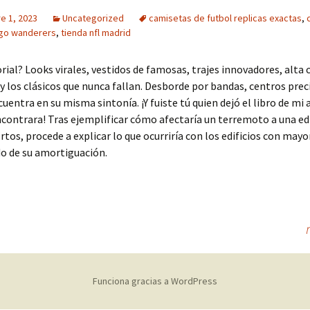
e 1, 2023
Uncategorized
camisetas de futbol replicas exactas
,
ago wanderers
,
tienda nfl madrid
orial? Looks virales, vestidos de famosas, trajes innovadores, alta 
y los clásicos que nunca fallan. Desborde por bandas, centros prec
cuentra en su misma sintonía. ¡Y fuiste tú quien dejó el libro de mi
ncontrara! Tras ejemplificar cómo afectaría un terremoto a una ed
rtos, procede a explicar lo que ocurriría con los edificios con mayo
o de su amortiguación.
Funciona gracias a WordPress