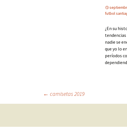
septiembr
futbol santi
¿En su hist
tendencias 
nadie se en
que yo lo e
períodos co
dependiend
Navegación
←
camisetas 2019
de