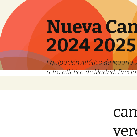
Nueva Cam
2024 2025
Equipación Atlético de Madrid 2
retro atlético de Madrid. Preci
Saltar
al
contenido
cam
ver