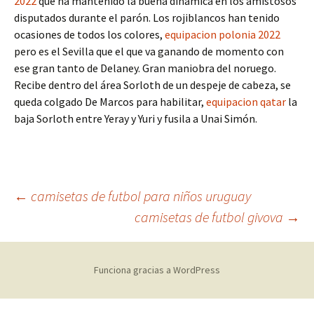
2022
que ha mantenido la buena dinámica en los amistosos
disputados durante el parón. Los rojiblancos han tenido
ocasiones de todos los colores,
equipacion polonia 2022
pero es el Sevilla que el que va ganando de momento con
ese gran tanto de Delaney. Gran maniobra del noruego.
Recibe dentro del área Sorloth de un despeje de cabeza, se
queda colgado De Marcos para habilitar,
equipacion qatar
la
baja Sorloth entre Yeray y Yuri y fusila a Unai Simón.
Navegación
←
camisetas de futbol para niños uruguay
camisetas de futbol givova
→
de
Funciona gracias a WordPress
entradas