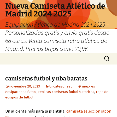
Nueva Camiseta Atlético de
Madrid 2024 2025
Equipación Atlético de Madrid 2024 2025 –
Personalizadas gratis y envío gratis desde
68 euros. Venta camiseta retro atlético de
Madrid. Precios bajos como 20,9€.
Saltar
Buscar:
al
contenido
camisetas futbol y nba baratas
noviembre 20, 2023
Uncategorized
mejores
equipaciones futbol
,
replicas camisetas futbol historicas
,
ropa de
equipos de futbol
Un aliciente más para la plantilla,
camiseta seleccion japon