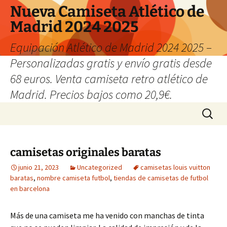
Nueva Camiseta Atlético de
Madrid 2024 2025
Equipación Atlético de Madrid 2024 2025 –
Personalizadas gratis y envío gratis desde
68 euros. Venta camiseta retro atlético de
Madrid. Precios bajos como 20,9€.
Saltar
Buscar:
al
contenido
camisetas originales baratas
junio 21, 2023
Uncategorized
camisetas louis vuitton
baratas
,
nombre camiseta futbol
,
tiendas de camisetas de futbol
en barcelona
Más de una camiseta me ha venido con manchas de tinta