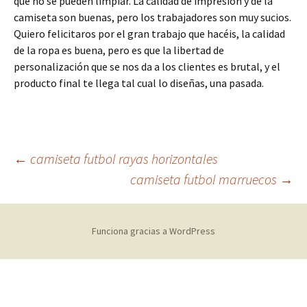
que no se pueden limpiar. La calidad de impresión y de la
camiseta son buenas, pero los trabajadores son muy sucios.
Quiero felicitaros por el gran trabajo que hacéis, la calidad
de la ropa es buena, pero es que la libertad de
personalización que se nos da a los clientes es brutal, y el
producto final te llega tal cual lo diseñas, una pasada.
Navegación
←
camiseta futbol rayas horizontales
camiseta futbol marruecos
→
de
Funciona gracias a WordPress
entradas