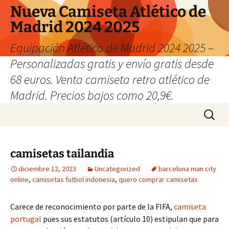
Nueva Camiseta Atlético de
Madrid 2024 2025
Equipación Atlético de Madrid 2024 2025 –
Personalizadas gratis y envío gratis desde
68 euros. Venta camiseta retro atlético de
Madrid. Precios bajos como 20,9€.
Saltar
Buscar:
al
contenido
camisetas tailandia
diciembre 12, 2023
Uncategorized
barcelona man city
online
,
camisetas futbol indonesia
,
quero comprar camisetas
Carece de reconocimiento por parte de la FIFA,
camiseta
portugal
pues sus estatutos (artículo 10) estipulan que para