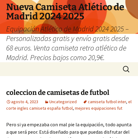
Nueva Camiseta Atlético de
Madrid 2024 2025
Equipación Atlético de Madrid 2024 2025 –
Personalizadas gratis y envío gratis desde
68 euros. Venta camiseta retro atlético de
Madrid. Precios bajos como 20,9€.
Saltar
Buscar:
al
contenido
coleccion de camisetas de futbol
agosto 4, 2023
Uncategorized
camiseta futbol inter
,
el
corte ingles camiseta españa futbol
,
mejores equipaciones fut
Pero si ya empezaba con mal pie la equipación, todo apunta
a que será peor. Está diseñado para que puedas disfrutar del