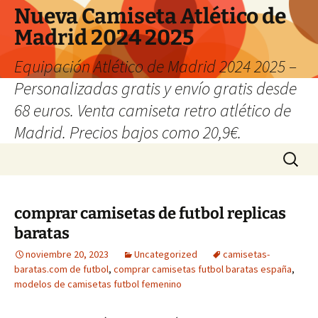
Nueva Camiseta Atlético de
Madrid 2024 2025
Equipación Atlético de Madrid 2024 2025 –
Personalizadas gratis y envío gratis desde
68 euros. Venta camiseta retro atlético de
Madrid. Precios bajos como 20,9€.
Saltar
Buscar:
al
contenido
comprar camisetas de futbol replicas
baratas
noviembre 20, 2023
Uncategorized
camisetas-
baratas.com de futbol
,
comprar camisetas futbol baratas españa
,
modelos de camisetas futbol femenino