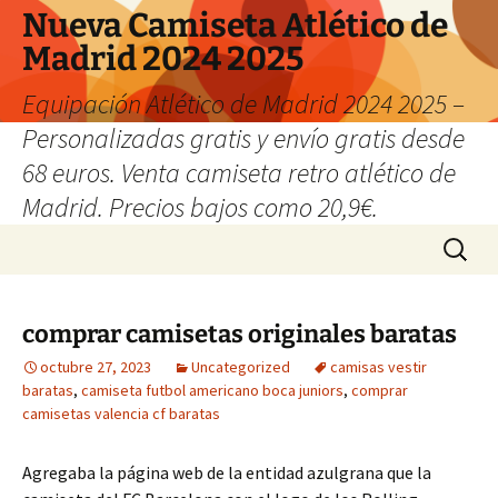
Nueva Camiseta Atlético de
Madrid 2024 2025
Equipación Atlético de Madrid 2024 2025 –
Personalizadas gratis y envío gratis desde
68 euros. Venta camiseta retro atlético de
Madrid. Precios bajos como 20,9€.
Saltar
Buscar:
al
contenido
comprar camisetas originales baratas
octubre 27, 2023
Uncategorized
camisas vestir
baratas
,
camiseta futbol americano boca juniors
,
comprar
camisetas valencia cf baratas
Agregaba la página web de la entidad azulgrana que la