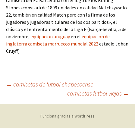
camiseta del FC Barcelona con el logo de los Rolling
Stones»constará de 1899 unidades en calidad Match»y»solo
22, también en calidad Match pero con la firma de los
jugadores y jugadoras titulares de los dos partidos», el
clásico y el enfrentamiento de la Liga F (Barça-Sevilla, 5 de
noviembre,
equipacion uruguay
en el
equipacion de
inglaterra
camiseta marruecos mundial 2022
estadio Johan
Cruyff).
Navegación
←
camisetas de futbol chapecoense
camisetas futbol viejas
→
de
Funciona gracias a WordPress
entradas