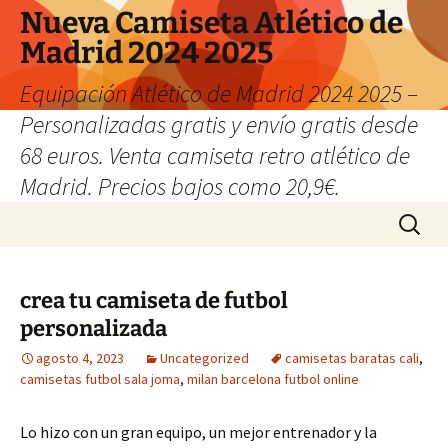
Nueva Camiseta Atlético de
Madrid 2024 2025
Equipación Atlético de Madrid 2024 2025 –
Personalizadas gratis y envío gratis desde
68 euros. Venta camiseta retro atlético de
Madrid. Precios bajos como 20,9€.
Saltar
Buscar:
al
contenido
crea tu camiseta de futbol
personalizada
agosto 4, 2023
Uncategorized
camisetas baratas cali
,
camisetas futbol sala joma
,
milan barcelona futbol online
Lo hizo con un gran equipo, un mejor entrenador y la