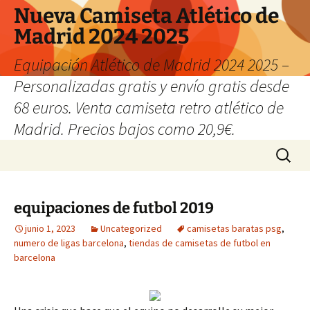
Nueva Camiseta Atlético de
Madrid 2024 2025
Equipación Atlético de Madrid 2024 2025 –
Personalizadas gratis y envío gratis desde
68 euros. Venta camiseta retro atlético de
Madrid. Precios bajos como 20,9€.
Saltar
Buscar:
al
contenido
equipaciones de futbol 2019
junio 1, 2023
Uncategorized
camisetas baratas psg
,
numero de ligas barcelona
,
tiendas de camisetas de futbol en
barcelona