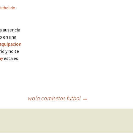
futbol de
a ausencia
no en una
equipacion
id y no te
ay
esta es
wala camisetas futbol
→