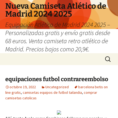
Nueva Camiseta Atlético de
Madrid 2024 2025
Equipación Atlético de Madrid 2024 2025 –
Personalizadas gratis y envío gratis desde
68 euros. Venta camiseta retro atlético de
Madrid. Precios bajos como 20,9€.
Saltar
Buscar:
al
contenido
equipaciones futbol contrareembolso
octubre 19, 2022
Uncategorized
barcelona betis on
line gratis
,
camisetas equipos de futbol tailandia
,
comprar
camisetas catolicas