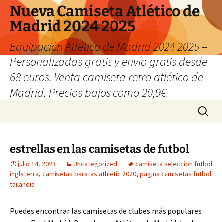
Nueva Camiseta Atlético de
Madrid 2024 2025
Equipación Atlético de Madrid 2024 2025 –
Personalizadas gratis y envío gratis desde
68 euros. Venta camiseta retro atlético de
Madrid. Precios bajos como 20,9€.
Saltar
Buscar:
al
contenido
estrellas en las camisetas de futbol
julio 14, 2023
Uncategorized
camiseta seleccion futbol
inglaterra
,
camisetas baratas athletic 2020
,
pagina camisetas futbol
tailandia
Puedes encontrar las camisetas de clubes más populares