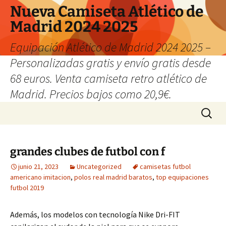
Nueva Camiseta Atlético de
Madrid 2024 2025
Equipación Atlético de Madrid 2024 2025 –
Personalizadas gratis y envío gratis desde
68 euros. Venta camiseta retro atlético de
Madrid. Precios bajos como 20,9€.
Saltar
Buscar:
al
contenido
grandes clubes de futbol con f
junio 21, 2023
Uncategorized
camisetas futbol
americano imitacion
,
polos real madrid baratos
,
top equipaciones
futbol 2019
Además, los modelos con tecnología Nike Dri-FIT