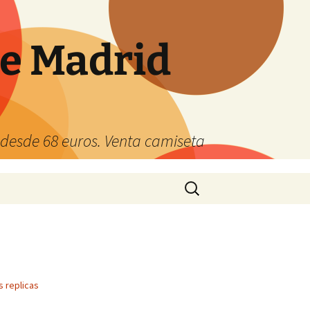
de Madrid
s desde 68 euros. Venta camiseta
Buscar:
 replicas