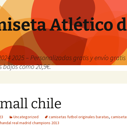
iseta Atlético 
024 2025 – Personalizadas gratis y envío grati
os bajos como 20,9€.
emall chile
23
Uncategorized
camisetas futbol originales baratas
,
camisetas
handal real madrid champions 2013