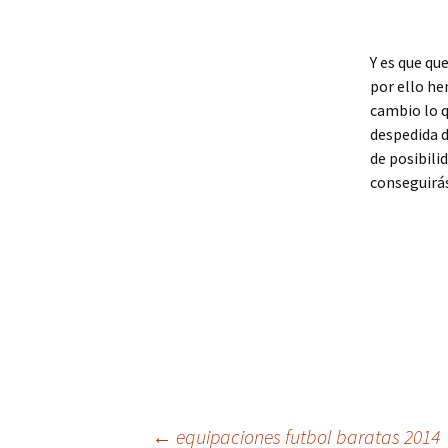
Y es que qu
por ello he
cambio lo q
despedida d
de posibili
conseguirás
←
equipaciones futbol baratas 2014