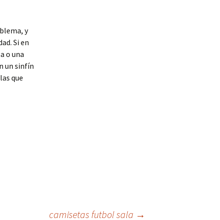
oblema, y
ad. Si en
a o una
n un sinfín
las que
camisetas futbol sala
→