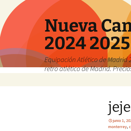
Nueva Cam
2024 2025
Equipación Atlético de Madrid 2
retro atlético de Madrid. Preci
Saltar
al
contenido
jej
junio 1, 20
monterrey
,
c