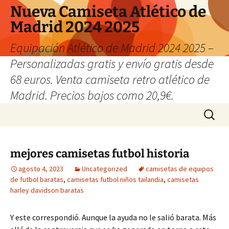
Nueva Camiseta Atlético de
Madrid 2024 2025
Equipación Atlético de Madrid 2024 2025 –
Personalizadas gratis y envío gratis desde
68 euros. Venta camiseta retro atlético de
Madrid. Precios bajos como 20,9€.
Saltar
Buscar:
al
contenido
mejores camisetas futbol historia
agosto 4, 2023
Uncategorized
camisetas de equipos
de futbol baratas
,
camisetas futbol niños tailandia
,
camisetas
harley davidson baratas
Y este correspondió. Aunque la ayuda no le salió barata. Más