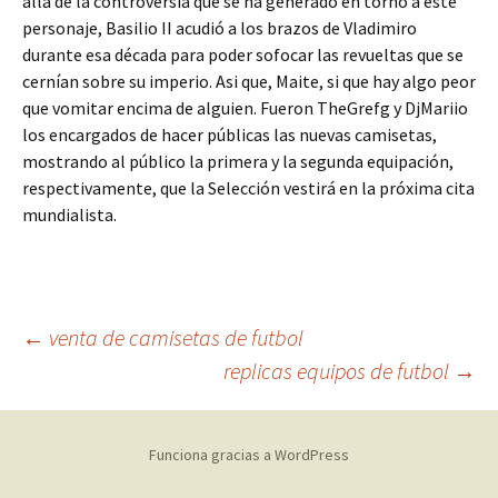
allá de la controversia que se ha generado en torno a este
personaje, Basilio II acudió a los brazos de Vladimiro
durante esa década para poder sofocar las revueltas que se
cernían sobre su imperio. Asi que, Maite, si que hay algo peor
que vomitar encima de alguien. Fueron TheGrefg y DjMariio
los encargados de hacer públicas las nuevas camisetas,
mostrando al público la primera y la segunda equipación,
respectivamente, que la Selección vestirá en la próxima cita
mundialista.
Navegación
←
venta de camisetas de futbol
replicas equipos de futbol
→
de
Funciona gracias a WordPress
entradas