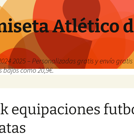
iseta Atlético 
024 2025 – Personalizadas gratis y envío grati
os bajos como 20,9€.
k equipaciones futb
atas