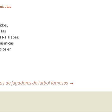
misetas
idos,
 las
 TRT Haber.
sísmicas
blos en
as de jugadores de futbol famosos
→