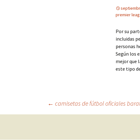
septiembr
premier leag
Por su part
incluidas p
personas he
Según los e
mejor que l
este tipo d
Navegación
←
camisetas de fútbol oficiales bara
de