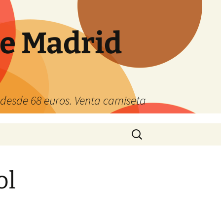
de Madrid
s desde 68 euros. Venta camiseta
Buscar:
ol