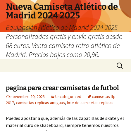
Nueva Camiseta Atlético de
Madrid 2024 2025
Equipación Atlético de Madrid 2024 2025 –
Personalizadas gratis y envío gratis desde
68 euros. Venta camiseta retro atlético de
Madrid. Precios bajos como 20,9€.
Saltar
Buscar:
al
contenido
pagina para crear camisetas de futbol
noviembre 20, 2023
Uncategorized
camisetas lfp
2017
,
camisetas replicas antiguas
,
lote de camisetas replicas
Puedes apostar a que, además de las zapatillas de skate y el
material duro de skateboard, siempre tenemos nuestros