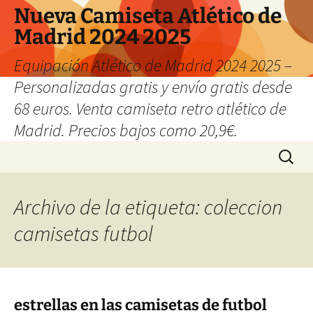
Nueva Camiseta Atlético de
Madrid 2024 2025
Equipación Atlético de Madrid 2024 2025 –
Personalizadas gratis y envío gratis desde
68 euros. Venta camiseta retro atlético de
Madrid. Precios bajos como 20,9€.
Saltar
Buscar:
al
contenido
Archivo de la etiqueta: coleccion
camisetas futbol
estrellas en las camisetas de futbol