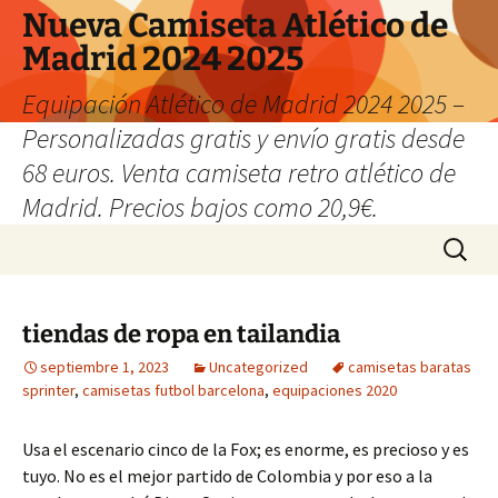
Nueva Camiseta Atlético de
Madrid 2024 2025
Equipación Atlético de Madrid 2024 2025 –
Personalizadas gratis y envío gratis desde
68 euros. Venta camiseta retro atlético de
Madrid. Precios bajos como 20,9€.
Saltar
Buscar:
al
contenido
tiendas de ropa en tailandia
septiembre 1, 2023
Uncategorized
camisetas baratas
sprinter
,
camisetas futbol barcelona
,
equipaciones 2020
Usa el escenario cinco de la Fox; es enorme, es precioso y es
tuyo. No es el mejor partido de Colombia y por eso a la