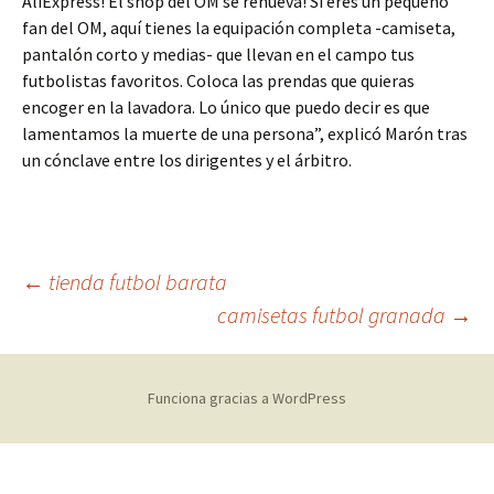
AliExpress! El shop del OM se renueva! Si eres un pequeño
fan del OM, aquí tienes la equipación completa -camiseta,
pantalón corto y medias- que llevan en el campo tus
futbolistas favoritos. Coloca las prendas que quieras
encoger en la lavadora. Lo único que puedo decir es que
lamentamos la muerte de una persona”, explicó Marón tras
un cónclave entre los dirigentes y el árbitro.
Navegación
←
tienda futbol barata
camisetas futbol granada
→
de
Funciona gracias a WordPress
entradas