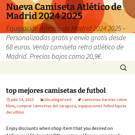
Nueva Camiseta Atlético de
Madrid 2024 2025
Equipación Atlético de Madrid 2024 2025 –
Personalizadas gratis y envío gratis desde
68 euros. Venta camiseta retro atlético de
Madrid. Precios bajos como 20,9€.
Saltar
Buscar:
al
contenido
top mejores camisetas de futbol
julio 14, 2023
Uncategorized
camisetas baratas calvin
klein
,
comprar camisetas del zaragoza
,
equipaciones futbol kipsta
decathlon
Enjoy discounts when shop item that you desired on