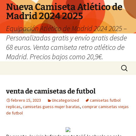
Nueva Camiseta Atlético de
Madrid 2024 2025
Equipación Atlético de Madrid 2024 2025 –
Personalizadas gratis y envío gratis desde
68 euros. Venta camiseta retro atlético de
Madrid. Precios bajos como 20,9€.
Saltar
Buscar:
al
contenido
venta de camisetas de futbol
febrero 15, 2023
Uncategorized
camisetas futbol
replicas
,
camisetas guess mujer baratas
,
comprar camisetas viejas
de futbol