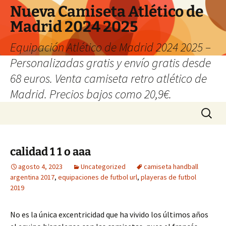
Nueva Camiseta Atlético de
Madrid 2024 2025
Equipación Atlético de Madrid 2024 2025 –
Personalizadas gratis y envío gratis desde
68 euros. Venta camiseta retro atlético de
Madrid. Precios bajos como 20,9€.
Saltar
Buscar:
al
contenido
calidad 1 1 o aaa
agosto 4, 2023
Uncategorized
camiseta handball
argentina 2017
,
equipaciones de futbol url
,
playeras de futbol
2019
No es la única excentricidad que ha vivido los últimos años