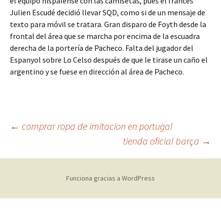
el equipo hispalense con las camisetas, pues el francés
Julien Escudé decidió llevar SQD, como si de un mensaje de
texto para móvil se tratara. Gran disparo de Foyth desde la
frontal del área que se marcha por encima de la escuadra
derecha de la portería de Pacheco. Falta del jugador del
Espanyol sobre Lo Celso después de que le tirase un caño el
argentino y se fuese en dirección al área de Pacheco.
Navegación
←
comprar ropa de imitacion en portugal
tienda oficial barça
→
de
Funciona gracias a WordPress
entradas